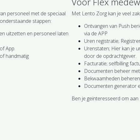
Voor Flex medew
van personeel met de speciaal
Met Lento Zorg kan je veel zak
de onderstaande stappen:
Ontvangen van Push beri
n uitzetten en personeel laten
via de APP
Uren registratie; Registr
 of App.
Urenstaten; Hier kan je 
 of handmatig
door de opdrachtgever.
Facturatie; selfbilling f
Documenten beheer met 
Bekwaamheden beheren
Documenten generator en
Ben je geïnteresseerd om aan d